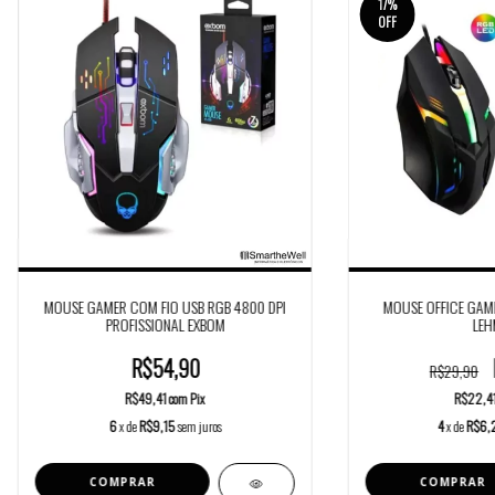
17
%
OFF
MOUSE GAMER COM FIO USB RGB 4800 DPI
MOUSE OFFICE GAME
PROFISSIONAL EXBOM
LEH
R$54,90
R$29,90
R$49,41
com
Pix
R$22,4
6
x de
R$9,15
sem juros
4
x de
R$6,