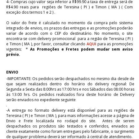
4- Compras cujo valor seja inferior a R$99.90 a taxa de entrega será de
R$4.90 reais para regiões de Teresina ( PI ) e Timon ( MA ) ( Com
exceção dos termos 1 e 2 ) .
O valor do frete é calculado no momento da compra pelo sistema
integrado de envios, os prazos das entregas e as promoções poderão
variar de acordo com o CEP do destinatário. No momento, o site
encontra-se com delivery promocional para a região de Teresina ( PI )
e Timon ( MA ), por favor, consultar clicando
AQUI
para as promoções
vigentes: *
As
Promoções e Fretes podem mudar sem aviso
prévio.
ENVIO
-IMPORTANTE: Os pedidos serão despachados no mesmo dia desde de
que sejam realizados dentro do horário do delivery regional: De
Segunda a Sexta das 8:00hrs as 17:00 hrs e nos Sábados das 08:00 horas
às 13:00 hrs. Os pedidos realizados fora deste horário de Delivery
serão enviados no expediente seguinte
.
-A entrega no formato delivery está disponível para as regiões de
Teresina ( PI ) e Timon ( MA ), para mais informações acesse a página de
Envio e Frete localizada no rodapé do site. Antes de serem
despachados os produtos são testados e conferidos, enviados ao
cliente exatamente como foram entregues pelo fabricante, o surgimento
de qualquer problema deverá ser informado à central de atendimento.