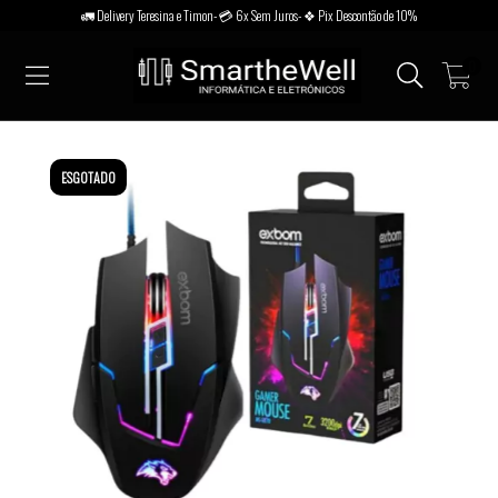
🚛 Delivery Teresina e Timon- 💳 6x Sem Juros- ❖ Pix Descontão de 10%
0
ESGOTADO