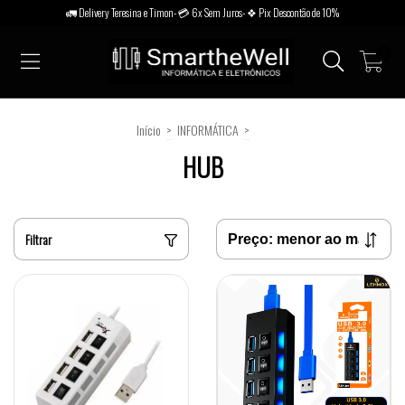
🚛 Delivery Teresina e Timon- 💳 6x Sem Juros- ❖ Pix Descontão de 10%
0
Início
>
INFORMÁTICA
>
HUB
HUB
Filtrar