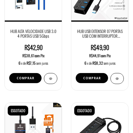
HUB ALTA VELOCIDADE USB 3.0
HUB USB EXTENSOR 07 PORTAS
4 PORTAS USB 5Gbps
USB COM INTERRUPTOR
LEHMOX
R$42,90
R$49,90
R$38,61
com
Pix
R$44,91
com
Pix
6
x de
R$7,15
sem juros
6
x de
R$8,32
sem juros
ESGOTADO
ESGOTADO