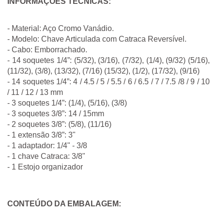
INFORMAÇÕES TÉCNICAS:
- Material: Aço Cromo Vanádio.
- Modelo: Chave Articulada com Catraca Reversível.
- Cabo: Emborrachado.
- 14 soquetes 1/4”: (5/32), (3/16), (7/32), (1/4), (9/32) (5/16), 
(11/32), (3/8), (13/32), (7/16) (15/32), (1/2), (17/32), (9/16)
- 14 soquetes 1/4”: 4 / 4.5 / 5 / 5.5 / 6 / 6.5 / 7 / 7.5 /8 / 9 / 10 
/ 11 / 12 / 13 mm
- 3 soquetes 1/4”: (1/4), (5/16), (3/8)
- 3 soquetes 3/8”: 14 / 15mm
- 2 soquetes 3/8”: (5/8), (11/16)
- 1 extensão 3/8”: 3"
- 1 adaptador: 1/4" - 3/8
- 1 chave Catraca: 3/8"
- 1 Estojo organizador
CONTEÚDO DA EMBALAGEM: