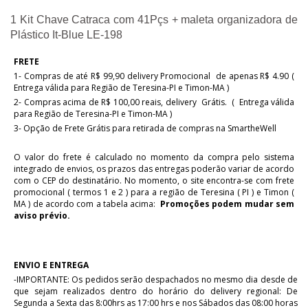
1 Kit Chave Catraca com 41Pçs + maleta organizadora de 
Plástico It-Blue LE-198
FRETE
1- Compras de até R$ 99,90 delivery Promocional de apenas R$ 4.90 (
Entrega válida para Região de Teresina-PI e Timon-MA )
2- Compras acima de R$ 100,00 reais, delivery Grátis.
( Entrega válida
para Região de Teresina-PI e Timon-MA )
3- Opção de Frete Grátis para retirada de compras na SmartheWell
O valor do frete é calculado no momento da compra pelo sistema
integrado de envios, os prazos das entregas poderão variar de acordo
com o CEP do destinatário. No momento, o site encontra-se com frete
promocional ( termos 1 e 2 ) para a região de Teresina ( PI ) e Timon (
MA ) de acordo com a tabela acima:
Promoções podem mudar sem
aviso prévio.
ENVIO E ENTREGA
-IMPORTANTE: Os pedidos serão despachados no mesmo dia desde de
que sejam realizados dentro do horário do delivery regional: De
Segunda a Sexta das 8:00hrs as 17:00 hrs e nos Sábados das 08:00 horas