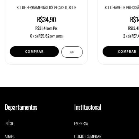
KIT DE FERRAMENTAS 03 PEÇAS IT-BLUE
KIT CHAVE DE PRECIS
R$34,90
R$1
R$31,41
com
Pix
R$13,4
6
x de
R$5,82
sem juros
2
x de
R$7,
Departamentos
Institucional
INÍCIO
EMPRESA
ADAPT.
COMO COMPRAR