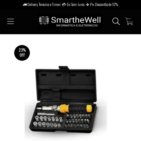
🚛 Delivery Teresina e Timon- 💳 6x Sem Juros- ❖ Pix Descontão de 10%
0
23
%
OFF