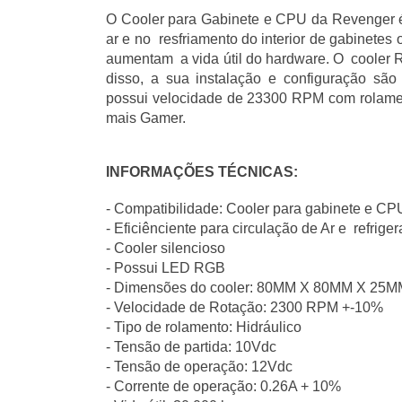
O Cooler para Gabinete e CPU da Revenger é 
ar e no  resfriamento do interior de gabinete
aumentam  a vida útil do hardware. O  cooler R
disso, a sua instalação e configuração são 
possui velocidade de 23300 RPM com rolament
mais Gamer. 
INFORMAÇÕES TÉCNICAS:
- Compatibilidade: Cooler para gabinete e CPU
- Eficiênciente para circulação de Ar e  refrige
- Cooler silencioso
- Possui LED RGB
- Dimensões do cooler: 80MM X 80MM X 25M
- Velocidade de Rotação: 2300 RPM +-10%
- Tipo de rolamento: Hidráulico
- Tensão de partida: 10Vdc
- Tensão de operação: 12Vdc
- Corrente de operação: 0.26A + 10%