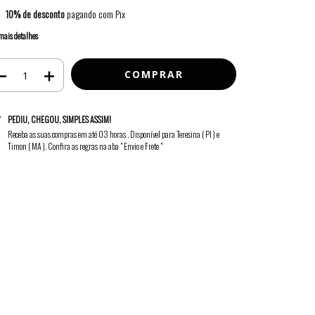
10% de desconto
pagando com Pix
mais detalhes
PEDIU, CHEGOU, SIMPLES ASSIM!
Receba as suas compras em até 03 horas . Disponível para Teresina ( PI ) e
Timon ( MA ). Confira as regras na aba " Envio e Frete "