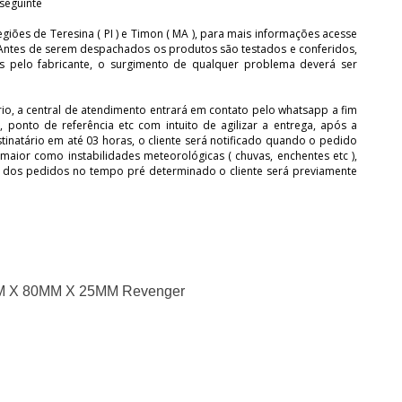
seguinte
egiões de Teresina ( PI ) e Timon ( MA ), para mais informações acesse
. Antes de serem despachados os produtos são testados e conferidos,
s pelo fabricante, o surgimento de qualquer problema deverá ser
rio, a central de atendimento entrará em contato pelo whatsapp a fim
, ponto de referência etc com intuito de agilizar a entrega, após a
tinatário em até 03 horas, o cliente será notificado quando o pedido
 maior como instabilidades meteorológicas ( chuvas, enchentes etc ),
a dos pedidos no tempo pré determinado o cliente será previamente
MM X 80MM X 25MM Revenger 