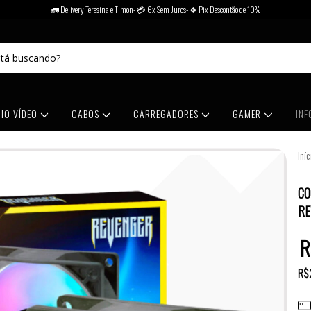
🚛 Delivery Teresina e Timon- 💳 6x Sem Juros- ❖ Pix Descontão de 10%
IO VÍDEO
CABOS
CARREGADORES
GAMER
IN
Iníc
COOL
CO
RE
R
R$