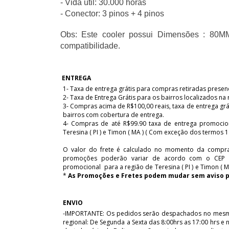
- Vida útil: 30.000 horas
- Conector: 3 pinos + 4 pinos
Obs: Este cooler possui Dimensões : 80
compatibilidade. 
ENTREGA
1- Taxa de entrega grátis para compras retiradas presen
2- Taxa de Entrega Grátis para os bairros localizados n
3- Compras acima de R$100,00 reais, taxa de entrega gráti
bairros com cobertura de entrega.
4- Compras de até R$99.90 taxa de entrega promocion
Teresina ( PI ) e Timon ( MA ) ( Com exceção dos termos 1 e
O valor do frete é calculado no momento da compra 
promoções poderão variar de acordo com o CEP do
promocional para a região de Teresina ( PI ) e Timon ( MA
*
As
Promoções e Fretes podem mudar sem aviso p
ENVIO
-IMPORTANTE: Os pedidos serão despachados no mesmo 
regional: De Segunda a Sexta das 8:00hrs as 17:00 hrs e