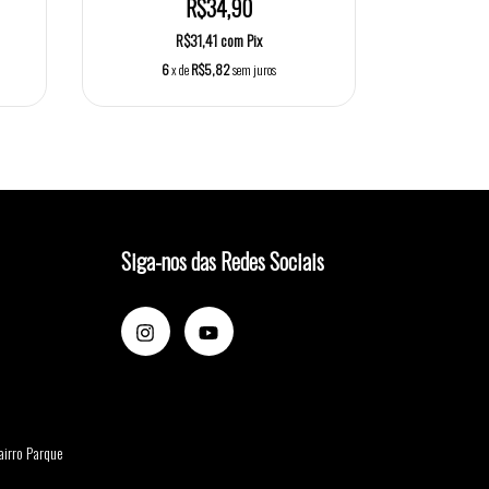
R$34,90
R$31,41
com
Pix
6
x de
R$5,82
sem juros
Siga-nos das Redes Sociais
airro Parque