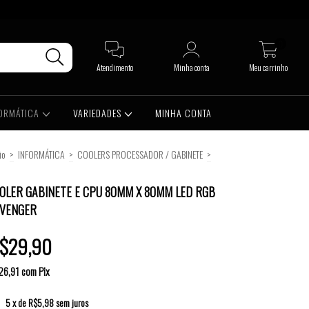
0
Atendimento
Minha conta
Meu carrinho
FORMÁTICA
VARIEDADES
MINHA CONTA
io
>
INFORMÁTICA
>
COOLERS PROCESSADOR / GABINETE
>
ER GABINETE E CPU 80MM X 80MM LED RGB REVENGER
OLER GABINETE E CPU 80MM X 80MM LED RGB
VENGER
$29,90
26,91
com
Pix
5
x de
R$5,98
sem juros