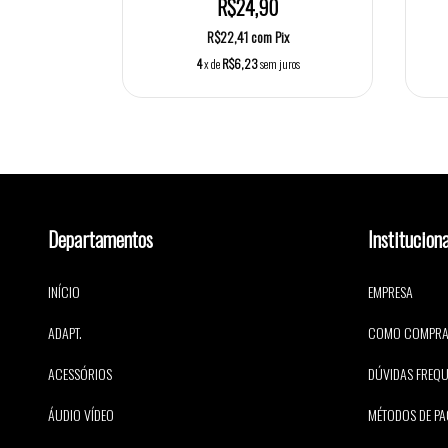
R$24,90
R$22,41
com
Pix
4
x de
R$6,23
sem juros
Departamentos
Instituciona
INÍCIO
EMPRESA
ADAPT.
COMO COMPR
ACESSÓRIOS
DÚVIDAS FREQU
ÁUDIO VÍDEO
MÉTODOS DE P