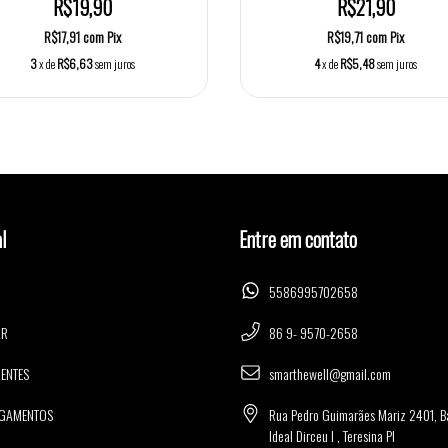
R$19,90
R$21,90
R$17,91
com
Pix
R$19,71
com
Pix
3
x de
R$6,63
sem juros
4
x de
R$5,48
sem juros
l
Entre em contato
5586995702658
AR
86 9- 9570-2658
ENTES
smarthewell@gmail.com
AGAMENTOS
Rua Pedro Guimarães Mariz 2401, B
Ideal Dirceu I , Teresina PI