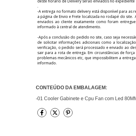
deste horário de Delivery serão enviados no expediente 
.
-A entrega no formato delivery está disponível para as r
a página de Envio e Frete localizada no rodapé do site
enviados ao cliente exatamente como foram entregue
informado à central de atendimento.
-Após a conclusão do pedido no site, caso seja necessá
de solicitar informações adicionais como a localização
verificação, o pedido será processado e enviado ao des
sair para a rota de entrega. Em circunstâncias de força
problemas mecânicos etc, que impossibilitem a entreg
informado.
CONTEÚDO DA EMBALAGEM:
-01 Cooler Gabinete e Cpu Fan com Led 80