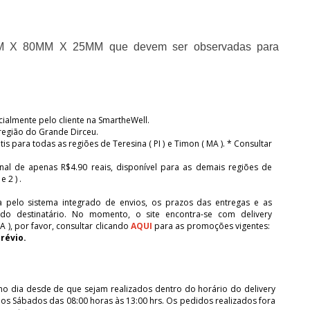
MM X 80MM X 25MM que devem ser observadas para 
cialmente pelo cliente na SmartheWell.
a região do Grande Dirceu.
s para todas as regiões de Teresina ( PI ) e Timon ( MA ). * Consultar
al de apenas R$4.90 reais, disponível para as demais regiões de
 2 ) .
pelo sistema integrado de envios, os prazos das entregas e as
 destinatário. No momento, o site encontra-se com delivery
 ), por favor, consultar clicando
AQUI
para as promoções vigentes:
révio.
dia desde de que sejam realizados dentro do horário do delivery
 nos Sábados das 08:00 horas às 13:00 hrs. Os pedidos realizados fora