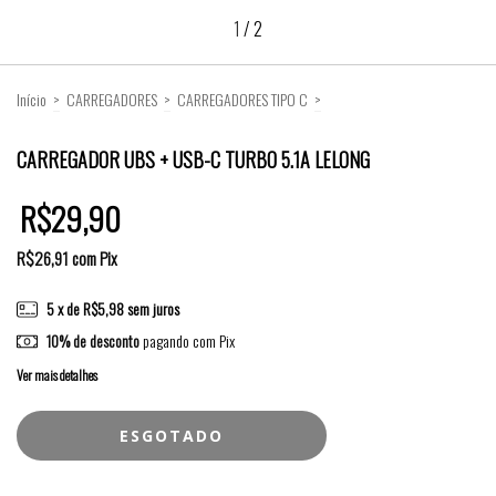
1
/
2
Início
>
CARREGADORES
>
CARREGADORES TIPO C
>
CARREGADOR UBS + USB-C TURBO 5.1A LELONG
CARREGADOR UBS + USB-C TURBO 5.1A LELONG
R$29,90
R$26,91
com
Pix
5
x de
R$5,98
sem juros
10% de desconto
pagando com Pix
Ver mais detalhes