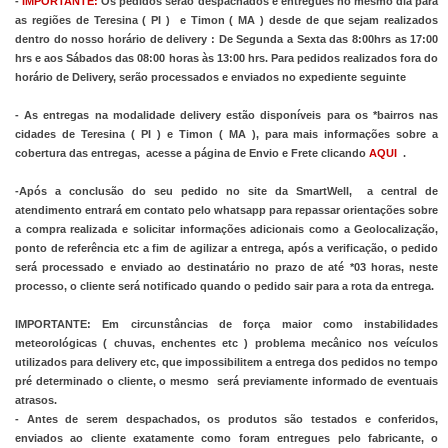
- 
IMPORTANTE:
 Os pedidos serão despachados e entregues no mesmo dia para 
as regiões de Teresina ( PI )  e Timon ( MA ) desde de que sejam realizados 
dentro do nosso horário de delivery : De Segunda a Sexta das 8:00hrs as 17:00 
hrs e aos Sábados das 08:00 horas às 13:00 hrs. Para pedidos realizados fora do 
horário de Delivery, serão processados e enviados no expediente seguinte
- As entregas na modalidade delivery estão disponíveis para os *bairros nas 
cidades de Teresina ( PI ) e Timon ( MA ), para mais informações sobre a 
cobertura das entregas,  acesse a página de Envio e Frete clicando
AQUI
  . 
-Após a conclusão do seu pedido no site da SmartWell,  a central de 
atendimento entrará em contato pelo whatsapp para repassar orientações sobre 
a compra realizada e solicitar informações adicionais como a Geolocalização, 
ponto de referência etc a fim de agilizar a entrega, após a verificação, o pedido 
será processado e enviado ao destinatário no prazo de até *03 horas, neste 
processo, o cliente será notificado quando o pedido sair para a rota da entrega.
IMPORTANTE: Em circunstâncias de força maior como instabilidades 
meteorológicas ( chuvas, enchentes etc ) problema mecânico nos veículos 
utilizados para delivery etc, que impossibilitem a entrega dos pedidos no tempo 
pré determinado o cliente, o mesmo  será previamente informado de eventuais 
atrasos.
- Antes de serem despachados, os produtos são testados e conferidos, 
enviados ao cliente exatamente como foram entregues pelo fabricante, o 