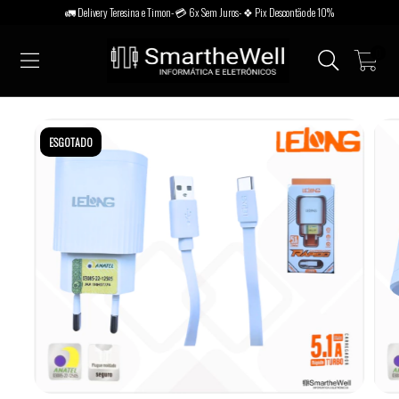
🚛 Delivery Teresina e Timon- 💳 6x Sem Juros- ❖ Pix Descontão de 10%
0
ESGOTADO