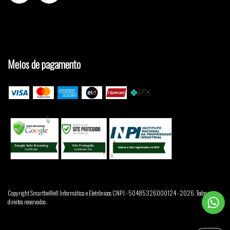
Meios de pagamento
Copyright SmartheWell Informática e Eletrônicos CNPJ - 50485326000124 - 2026. Todos os
direitos reservados.