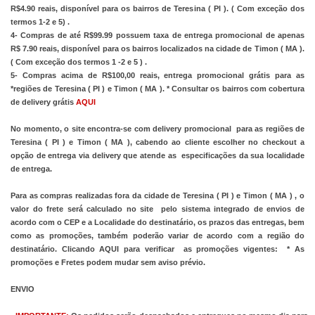
R$4.90 reais, disponível para os bairros de Teresina ( PI ). ( Com exceção dos 
termos 1-2 e 5) .
4- Compras de até R$99.99 possuem taxa de entrega promocional de apenas 
R$ 7.90 reais, disponível para os bairros localizados na cidade de Timon ( MA ). 
( Com exceção dos termos 1 -2 e 5 ) .
5- Compras acima de R$100,00 reais, entrega promocional grátis para as 
*regiões de Teresina ( PI ) e Timon ( MA ). * Consultar os bairros com cobertura 
de delivery grátis
AQUI
No momento, o site encontra-se com delivery promocional  para as regiões de 
Teresina ( PI ) e Timon ( MA ), cabendo ao cliente escolher no checkout a 
opção de entrega via delivery que atende as  especificações da sua localidade 
de entrega. 
Para as compras realizadas fora da cidade de Teresina ( PI ) e Timon ( MA ) , o 
valor do frete será calculado no site  pelo sistema integrado de envios de 
acordo com o CEP e a Localidade do destinatário, os prazos das entregas, bem 
como as promoções, também poderão variar de acordo com a região do 
destinatário. Clicando
 AQUI
 para verificar  as promoções vigentes:  * As 
promoções e Fretes podem mudar sem aviso prévio.
ENVIO 