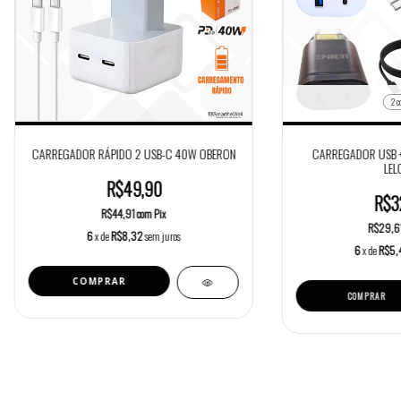
2 c
CARREGADOR RÁPIDO 2 USB-C 40W OBERON
CARREGADOR USB +
LEL
R$49,90
R$3
R$44,91
com
Pix
R$29,6
6
x de
R$8,32
sem juros
6
x de
R$5,
COMPRAR