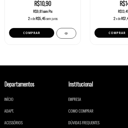
R$10,90
R$1
R$9,81
com
Pix
R$13,4
2
x de
R$5,45
sem juros
2
x de
R$7,
Departamentos
Institucional
INÍCIO
EMPRESA
ADAPT.
COMO COMPRAR
ACESSÓRIOS
DÚVIDAS FREQUENTES