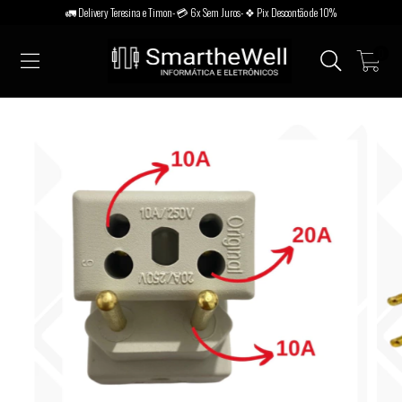
🚛 Delivery Teresina e Timon- 💳 6x Sem Juros- ❖ Pix Descontão de 10%
0