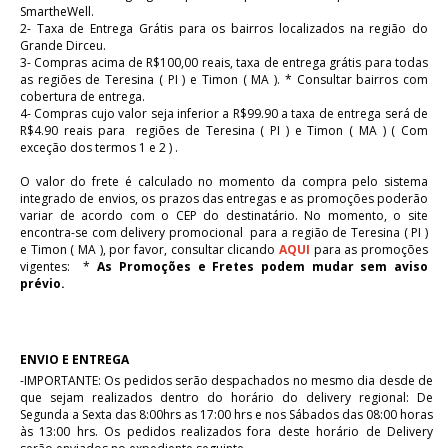
SmartheWell.
2- Taxa de Entrega Grátis para os bairros localizados na região do
Grande Dirceu.
3- Compras acima de R$100,00 reais, taxa de entrega grátis para todas
as regiões de Teresina ( PI ) e Timon ( MA ). * Consultar bairros com
cobertura de entrega.
4- Compras cujo valor seja inferior a R$99.90 a taxa de entrega será de
R$4.90 reais para regiões de Teresina ( PI ) e Timon ( MA ) ( Com
exceção dos termos 1 e 2 ) .
O valor do frete é calculado no momento da compra pelo sistema
integrado de envios, os prazos das entregas e as promoções poderão
variar de acordo com o CEP do destinatário. No momento, o site
encontra-se com delivery promocional para a região de Teresina ( PI )
e Timon ( MA ), por favor, consultar clicando
AQUI
para as promoções
vigentes: *
As
Promoções e Fretes podem mudar sem aviso
prévio.
ENVIO E ENTREGA
-IMPORTANTE: Os pedidos serão despachados no mesmo dia desde de
que sejam realizados dentro do horário do delivery regional: De
Segunda a Sexta das 8:00hrs as 17:00 hrs e nos Sábados das 08:00 horas
às 13:00 hrs. Os pedidos realizados fora deste horário de Delivery