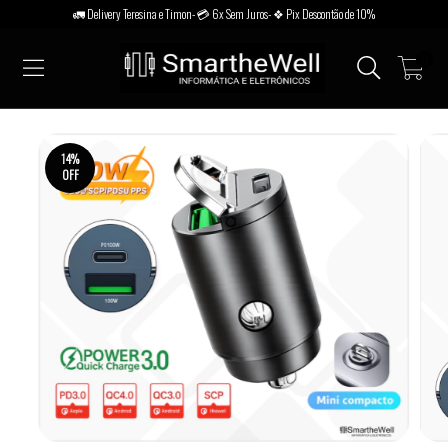
🚛 Delivery Teresina e Timon- 💳 6x Sem Juros- ❖ Pix Descontão de 10%
0
14
%
OFF