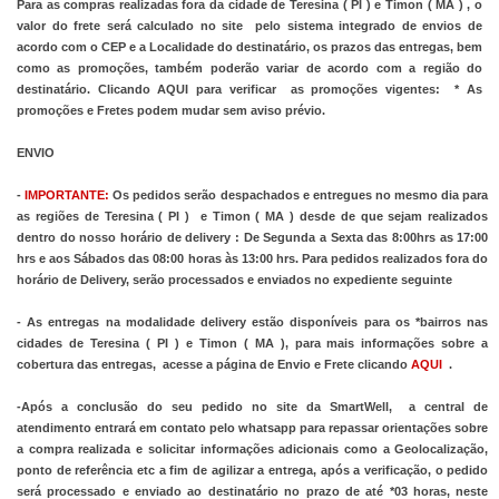
Para as compras realizadas fora da cidade de Teresina ( PI ) e Timon ( MA ) , o 
valor do frete será calculado no site  pelo sistema integrado de envios de 
acordo com o CEP e a Localidade do destinatário, os prazos das entregas, bem 
como as promoções, também poderão variar de acordo com a região do 
destinatário. Clicando
 AQUI
 para verificar  as promoções vigentes:  * As 
promoções e Fretes podem mudar sem aviso prévio.
ENVIO 
- 
IMPORTANTE:
 Os pedidos serão despachados e entregues no mesmo dia para 
as regiões de Teresina ( PI )  e Timon ( MA ) desde de que sejam realizados 
dentro do nosso horário de delivery : De Segunda a Sexta das 8:00hrs as 17:00 
hrs e aos Sábados das 08:00 horas às 13:00 hrs. Para pedidos realizados fora do 
horário de Delivery, serão processados e enviados no expediente seguinte
- As entregas na modalidade delivery estão disponíveis para os *bairros nas 
cidades de Teresina ( PI ) e Timon ( MA ), para mais informações sobre a 
cobertura das entregas,  acesse a página de Envio e Frete clicando
AQUI
  . 
-Após a conclusão do seu pedido no site da SmartWell,  a central de 
atendimento entrará em contato pelo whatsapp para repassar orientações sobre 
a compra realizada e solicitar informações adicionais como a Geolocalização, 
ponto de referência etc a fim de agilizar a entrega, após a verificação, o pedido 
será processado e enviado ao destinatário no prazo de até *03 horas, neste 