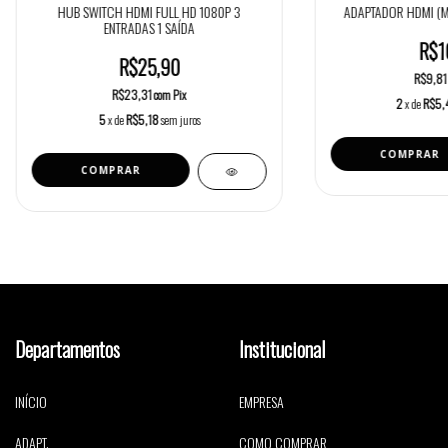
HUB SWITCH HDMI FULL HD 1080P 3
ADAPTADOR HDMI (M)
ENTRADAS 1 SAÍDA
R$1
R$25,90
R$9,8
R$23,31
com
Pix
2
x de
R$5,
5
x de
R$5,18
sem juros
Departamentos
Institucional
INÍCIO
EMPRESA
ADAPT.
COMO COMPRAR