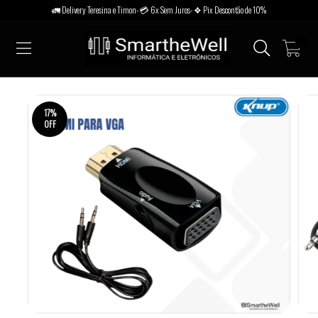
🚛 Delivery Teresina e Timon- 💳 6x Sem Juros- ❖ Pix Descontão de 10%
0
17
%
OFF